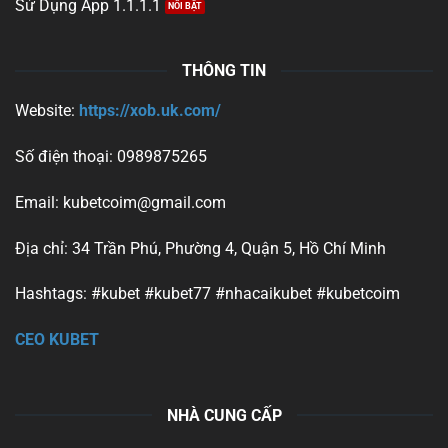
Sử Dụng App 1.1.1.1
bảo vệ toàn bộ dữ liệu giao dịch, giúp ngăn chặn mọi
hành vi xâm nhập hoặc đánh cắp thông tin.
THÔNG TIN
Ngoài ra, nhà cái cũng cung cấp tính năng xác thực hai
Website:
https://xob.uk.com/
lớp, giúp gia tăng độ an toàn cho tài khoản người chơi,
ngăn ngừa mọi rủi ro không mong muốn. Không những
Số điện thoại: 0989875265
thế, tất cả các giao dịch nạp rút tiền đều được kiểm
soát chặt chẽ để đảm bảo tính minh bạch và tránh các
Email:
kubetcoim@gmail.com
hành vi gian lận tài chính.
Địa chỉ: 34 Trần Phú, Phường 4, Quận 5, Hồ Chí Minh
Kho trò chơi hấp dẫn
Hashtags: #kubet #kubet77 #nhacaikubet #kubetcoim
KUBET
không chỉ cung cấp một kho trò chơi đa dạng
mà còn đảm bảo chất lượng tuyệt vời cho từng sản
CEO KUBET
phẩm. Các game thủ sẽ được trải nghiệm từ các trò
chơi cá cược thể thao nổi tiếng như bóng đá, bóng rổ,
tennis cho đến eSports với tỷ lệ kèo cạnh tranh.
NHÀ CUNG CẤP
Không chỉ dừng lại ở đó, nền tảng còn có một casino