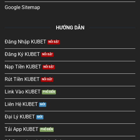
Google Sitemap
HƯỚNG DẪN
Link truy cập mới nhất hiện nay
Đăng Nhập KUBET
Những ưu điểm nổi trội nhất của KUBET
Đăng Ký KUBET
KU BET
mang đến cho người chơi một trải nghiệm giải
Nạp Tiền KUBET
trí trực tuyến đỉnh cao, với hệ thống bảo mật an toàn và
các sản phẩm cá cược phong phú. Nhà cái này không
Rút Tiền KUBET
chỉ cung cấp dịch vụ chăm sóc khách hàng chuyên
nghiệp mà còn cam kết mang lại tỷ lệ cược hấp dẫn,
Link Vào KUBET
đảm bảo sự hài lòng cho mọi thành viên:
Liên Hệ KUBET
Hệ thống bảo mật tân tiến
Đại Lý KUBET
Nhà cái luôn đặt sự bảo vệ thông tin cá nhân của người
Tải App KUBET
chơi lên hàng đầu, áp dụng công nghệ bảo mật tiên tiến
nhất hiện nay. Cụ thể, nhà cái sử dụng mã hóa SSL để