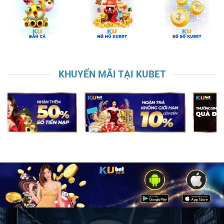
Với hơn một thập kỷ phát triển,
KUBET
không ngừng cải
tiến công nghệ, đa dạng hóa sản phẩm cá cược, từ cá
cược thể thao, sòng bài trực tuyến, nổ hũ đổi thưởng
cho đến các trò chơi hấp dẫn khác. Nhà cái cam kết
mang đến môi trường chơi game công bằng, đồng thời
KHUYẾN MÃI TẠI KUBET
cung cấp nhiều ưu đãi hấp dẫn cho thành viên.
Vài nét về nhà cái KUBET