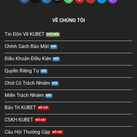
Để đảm bảo quá trình đăng nhập cũng như cá cược
không bị gián đoạn,
KUBET
luôn cập nhật các đường
VỀ CHÚNG TÔI
link truy cập mới nhất. Những đường link này giúp
người chơi có thể tham gia cá cược an toàn, tránh bị
Tin Đồn Về KUBET
chặn hoặc gặp sự cố kết nối.
Chính Sách Bảo Mật
Bên cạnh phiên bản website,
KUBET
còn cung cấp ứng
Điều Khoản Điều Kiện
dụng di động giúp người chơi dễ dàng truy cập với trải
nghiệm cá cược nhanh chóng trên điện thoại. Với gia
Quyền Riêng Tư
tốc độ tải nhanh và tích hợp đầy đủ các tính năng, ứng
dụng này mang đến sự tiện lợi tối đa, giúp người chơi
Chơi Có Trách Nhiệm
tham gia cá cược mọi lúc, mọi nơi.
Miễn Trách Nhiệm
Bảo Trì KUBET
CSKH KUBET
Câu Hỏi Thường Gặp