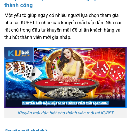
thành công
Một yếu tố giúp ngày có nhiều người lựa chọn tham gia
nhà cái KUBET là nhoè các khuyến mãi hấp dẫn. Nhà cái
rất chú trọng đầu tư khuyến mãi để tri ân khách hàng và
thu hút thành viên mới gia nhập.
Khuyến mãi đặc biệt cho thành viên mới tại KUBET