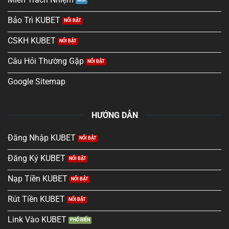
Bảo Trì KUBET
CSKH KUBET
Câu Hỏi Thường Gặp
Google Sitemap
HƯỚNG DẪN
Đăng Nhập KUBET
Đăng Ký KUBET
Nạp Tiền KUBET
Rút Tiền KUBET
Link Vào KUBET