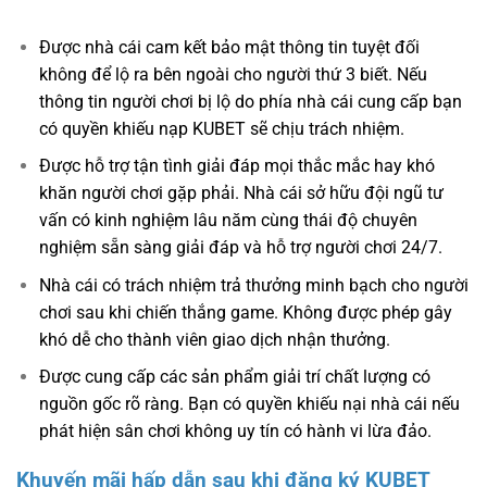
Được nhà cái cam kết bảo mật thông tin tuyệt đối
không để lộ ra bên ngoài cho người thứ 3 biết. Nếu
thông tin người chơi bị lộ do phía nhà cái cung cấp bạn
có quyền khiếu nạp KUBET sẽ chịu trách nhiệm.
Được hỗ trợ tận tình giải đáp mọi thắc mắc hay khó
khăn người chơi gặp phải. Nhà cái sở hữu đội ngũ tư
vấn có kinh nghiệm lâu năm cùng thái độ chuyên
nghiệm sẵn sàng giải đáp và hỗ trợ người chơi 24/7.
Nhà cái có trách nhiệm trả thưởng minh bạch cho người
chơi sau khi chiến thắng game. Không được phép gây
khó dễ cho thành viên giao dịch nhận thưởng.
Được cung cấp các sản phẩm giải trí chất lượng có
nguồn gốc rõ ràng. Bạn có quyền khiếu nại nhà cái nếu
phát hiện sân chơi không uy tín có hành vi lừa đảo.
Khuyến mãi hấp dẫn sau khi đăng ký KUBET