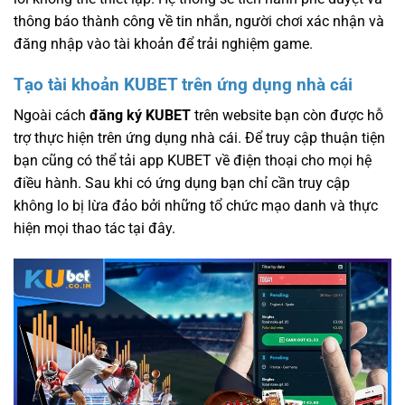
thông báo thành công về tin nhắn, người chơi xác nhận và
đăng nhập vào tài khoản để trải nghiệm game.
Tạo tài khoản KUBET trên ứng dụng nhà cái
Ngoài cách
đăng ký KUBET
trên website bạn còn được hỗ
trợ thực hiện trên ứng dụng nhà cái. Để truy cập thuận tiện
bạn cũng có thể tải app KUBET về điện thoại cho mọi hệ
điều hành. Sau khi có ứng dụng bạn chỉ cần truy cập
không lo bị lừa đảo bởi những tổ chức mạo danh và thực
hiện mọi thao tác tại đây.