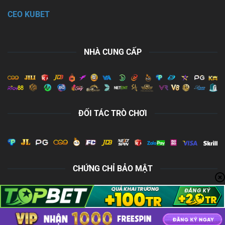
CEO KUBET
NHÀ CUNG CẤP
ĐỐI TÁC TRÒ CHƠI
CHỨNG CHỈ BẢO MẬT