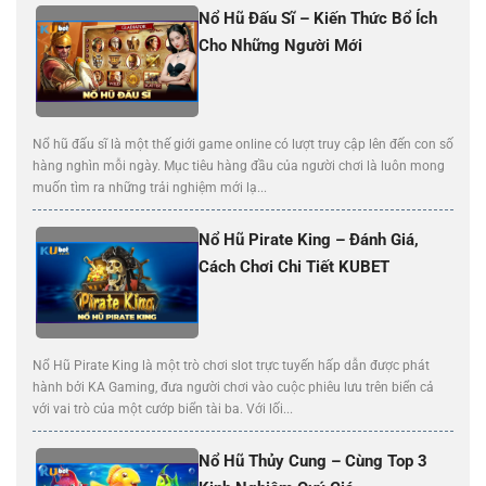
Nổ Hũ Đấu Sĩ – Kiến Thức Bổ Ích
Cho Những Người Mới
Nổ hũ đấu sĩ là một thế giới game online có lượt truy cập lên đến con số
hàng nghìn mỗi ngày. Mục tiêu hàng đầu của người chơi là luôn mong
muốn tìm ra những trải nghiệm mới lạ...
Nổ Hũ Pirate King – Đánh Giá,
Cách Chơi Chi Tiết KUBET
Nổ Hũ Pirate King là một trò chơi slot trực tuyến hấp dẫn được phát
hành bởi KA Gaming, đưa người chơi vào cuộc phiêu lưu trên biển cả
với vai trò của một cướp biển tài ba. Với lối...
Nổ Hũ Thủy Cung – Cùng Top 3