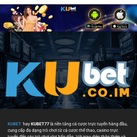
KUBET
hay
KUBET77
là nền tảng cá cược trực tuyến hàng đầu,
cung cấp đa dạng trò chơi từ cá cược thể thao, casino trực
tuyến đến các trò chơi slot hấp dẫn. Với giao diện thân thiện và