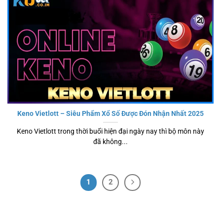
Keno Vietlott – Siêu Phẩm Xổ Số Được Đón Nhận Nhất 2025
Keno Vietlott trong thời buổi hiện đại ngày nay thì bộ môn này
đã không...
1
2