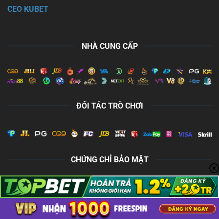
CEO KUBET
NHÀ CUNG CẤP
ĐỐI TÁC TRÒ CHƠI
CHỨNG CHỈ BẢO MẬT