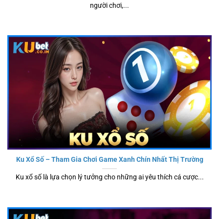
người chơi,...
Ku Xổ Số – Tham Gia Chơi Game Xanh Chín Nhất Thị Trường
Ku xổ số là lựa chọn lý tưởng cho những ai yêu thích cá cược...