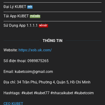
Đại Lý KUBET
Tải App KUBET
Sử Dụng App 1.1.1.1
THÔNG TIN
Website:
https://xob.uk.com/
Số điện thoại: 0989875265
Email:
kubetcoim@gmail.com
Địa chỉ: 34 Trần Phú, Phường 4, Quận 5, Hồ Chí Minh
Hashtags: #kubet #kubet77 #nhacaikubet #kubetcoim
CEO KUBET