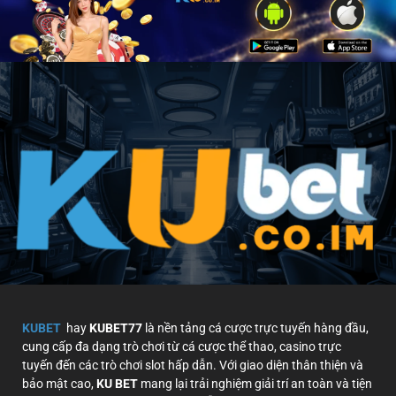
KUBET
hay
KUBET77
là nền tảng cá cược trực tuyến hàng đầu,
cung cấp đa dạng trò chơi từ cá cược thể thao, casino trực
tuyến đến các trò chơi slot hấp dẫn. Với giao diện thân thiện và
bảo mật cao,
KU BET
mang lại trải nghiệm giải trí an toàn và tiện