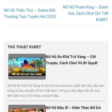
Nổ Hũ Pirate King – Đánh
Nổ Hũ Thần Thú – Game Đổi
Giá, Cách Chơi Chi Tiết
Thưởng Trực Tuyến Hot 2025
KUBET
THỦ THUẬT KUBET
Nổ Hũ Ăn Khế Trả Vàng – Cốt
Truyện, Cách Chơi Và Bí Quyết
Nổ Hũ Ăn Khế Trả Vàng là một trò chơi slot trực tuyến độc đáo, lấy cảm
hứng từ câu chuyện cổ tích Việt Nam. Với giao diện đẹp mắt, lối chơi
đơn giản và cơ hội trúng Jackpot hấp...
Nổ Hũ Đấu Sĩ – Kiến Thức Bổ Ích