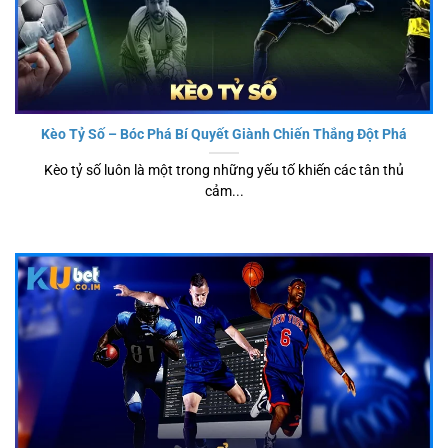
Kèo Tỷ Số – Bóc Phá Bí Quyết Giành Chiến Thắng Đột Phá
Kèo tỷ số luôn là một trong những yếu tố khiến các tân thủ
cảm...