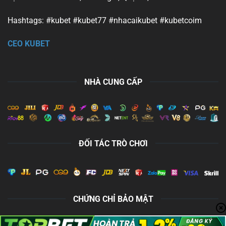
Hashtags: #kubet #kubet77 #nhacaikubet #kubetcoim
CEO KUBET
NHÀ CUNG CẤP
ĐỐI TÁC TRÒ CHƠI
CHỨNG CHỈ BẢO MẬT