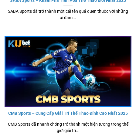
SABA Sports – Khám Phá Tinh Hoa Thể Thao Mới Nhất 2025
SABA Sports đã trở thành một cái tên quá quen thuộc với những
ai đam...
CMB Sports – Cung Cấp Giải Trí Thể Thao Đỉnh Cao Nhất 2025
CMB Sports đã nhanh chóng trở thành một hiện tượng trong thế
giới giải trí...