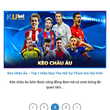
Kèo Châu Âu – Top 1 Hiện Nay Thu Hút Sự Tham Gia Hội Viên
Kèo châu Âu luôn được cộng đồng đam mê cá cược bóng đá
quan tâm...
1
2
3