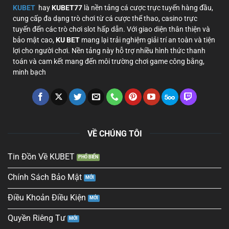
KUBET
hay
KUBET77
là nền tảng cá cược trực tuyến hàng đầu,
cung cấp đa dạng trò chơi từ cá cược thể thao, casino trực
tuyến đến các trò chơi slot hấp dẫn. Với giao diện thân thiện và
bảo mật cao,
KU BET
mang lại trải nghiệm giải trí an toàn và tiện
lợi cho người chơi. Nền tảng này hỗ trợ nhiều hình thức thanh
toán và cam kết mang đến môi trường chơi game công bằng,
minh bạch
VỀ CHÚNG TÔI
Tin Đồn Về KUBET
Chính Sách Bảo Mật
Điều Khoản Điều Kiện
Quyền Riêng Tư