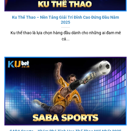
Ku Thể Thao – Nền Tảng Giải Trí Đỉnh Cao Đứng Đầu Năm
2025
Ku thể thao là lựa chọn hàng đầu dành cho những ai đam mê
cá...