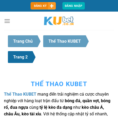
Bỏ
ĐĂNG KÝ
ĐĂNG NHẬP
qua
nội
dung
Trang Chủ
Thể Thao KUBET
Trang 2
THỂ THAO KUBET
Thể Thao KUBET
mang đến trải nghiệm cá cược chuyên
nghiệp với hàng loạt trận đấu từ
bóng đá, quần vợt, bóng
rổ, đua ngựa
cùng
tỷ lệ kèo đa dạng
như
kèo châu Á,
châu Âu, kèo tài xỉu
. Với hệ thống cập nhật tỷ số nhanh,