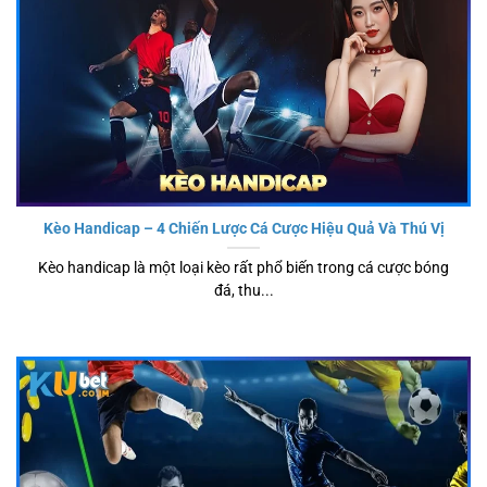
Kèo Handicap – 4 Chiến Lược Cá Cược Hiệu Quả Và Thú Vị
Kèo handicap là một loại kèo rất phổ biến trong cá cược bóng
đá, thu...