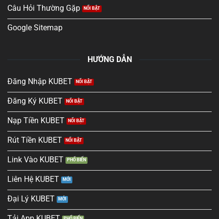
Câu Hỏi Thường Gặp
Google Sitemap
HƯỚNG DẪN
Đăng Nhập KUBET
Đăng Ký KUBET
Nạp Tiền KUBET
Rút Tiền KUBET
Link Vào KUBET
Liên Hệ KUBET
Đại Lý KUBET
Tải App KUBET