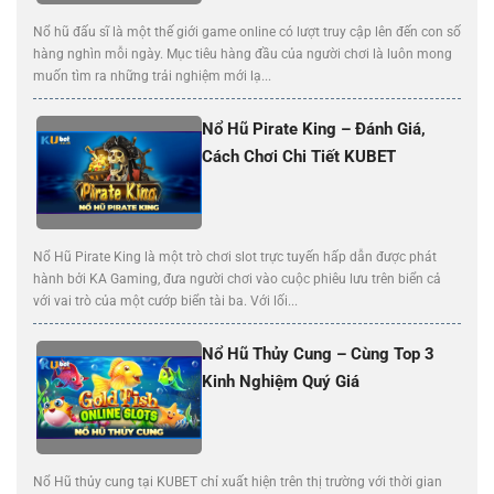
Nổ hũ đấu sĩ là một thế giới game online có lượt truy cập lên đến con số
hàng nghìn mỗi ngày. Mục tiêu hàng đầu của người chơi là luôn mong
muốn tìm ra những trải nghiệm mới lạ...
Nổ Hũ Pirate King – Đánh Giá,
Cách Chơi Chi Tiết KUBET
Nổ Hũ Pirate King là một trò chơi slot trực tuyến hấp dẫn được phát
hành bởi KA Gaming, đưa người chơi vào cuộc phiêu lưu trên biển cả
với vai trò của một cướp biển tài ba. Với lối...
Nổ Hũ Thủy Cung – Cùng Top 3
Kinh Nghiệm Quý Giá
Nổ Hũ thủy cung tại KUBET chỉ xuất hiện trên thị trường với thời gian