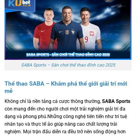
SABA Sports – Sân chơi thể thao đỉnh cao 2025
Thể thao SABA – Khám phá thế giới giải trí mới
mẻ
Không chỉ là nền tảng cá cược thông thường,
SABA Sports
còn mang đến cho người chơi một trải nghiệm giải trí đa
dạng và phong phú.Những công nghệ tiên tiến như trí tuệ
nhân tạo và thực tế ảo giúp nâng cao chất lượng trải
nghiệm. Mọi trận đấu diễn ra đều trở nên sống động hơn