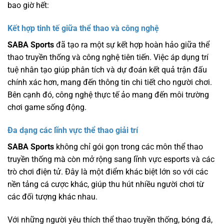
bao giờ hết:
Kết hợp tinh tế giữa thể thao và công nghệ
SABA Sports
đã tạo ra một sự kết hợp hoàn hảo giữa thể
thao truyền thống và công nghệ tiên tiến. Việc áp dụng trí
tuệ nhân tạo giúp phân tích và dự đoán kết quả trận đấu
chính xác hơn, mang đến thông tin chi tiết cho người chơi.
Bên cạnh đó, công nghệ thực tế ảo mang đến môi trường
chơi game sống động.
Đa dạng các lĩnh vực thể thao giải trí
SABA Sports
không chỉ gói gọn trong các môn thể thao
truyền thống mà còn mở rộng sang lĩnh vực esports và các
trò chơi điện tử. Đây là một điểm khác biệt lớn so với các
nền tảng cá cược khác, giúp thu hút nhiều người chơi từ
các đối tượng khác nhau.
Với những người yêu thích thể thao truyền thống, bóng đá,