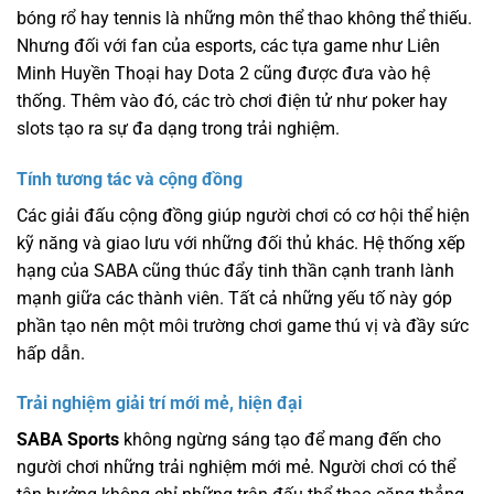
bóng rổ hay tennis là những môn thể thao không thể thiếu.
Nhưng đối với fan của esports, các tựa game như Liên
Minh Huyền Thoại hay Dota 2 cũng được đưa vào hệ
thống. Thêm vào đó, các trò chơi điện tử như poker hay
slots tạo ra sự đa dạng trong trải nghiệm.
Tính tương tác và cộng đồng
Các giải đấu cộng đồng giúp người chơi có cơ hội thể hiện
kỹ năng và giao lưu với những đối thủ khác. Hệ thống xếp
hạng của SABA cũng thúc đẩy tinh thần cạnh tranh lành
mạnh giữa các thành viên. Tất cả những yếu tố này góp
phần tạo nên một môi trường chơi game thú vị và đầy sức
hấp dẫn.
Trải nghiệm giải trí mới mẻ, hiện đại
SABA Sports
không ngừng sáng tạo để mang đến cho
người chơi những trải nghiệm mới mẻ. Người chơi có thể