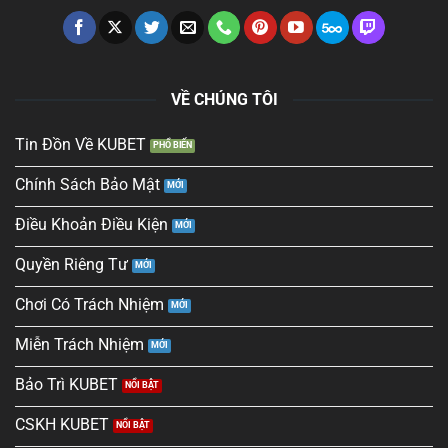
VỀ CHÚNG TÔI
Tin Đồn Về KUBET
Chính Sách Bảo Mật
Điều Khoản Điều Kiện
Quyền Riêng Tư
Chơi Có Trách Nhiệm
Miễn Trách Nhiệm
Bảo Trì KUBET
CSKH KUBET