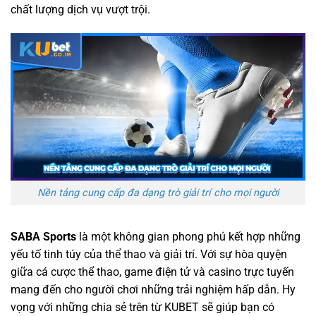
chất lượng dịch vụ vượt trội.
Nền tảng cung cấp đa dạng trò giải trí cho mọi người
SABA Sports
là một không gian phong phú kết hợp những
yếu tố tinh túy của thể thao và giải trí. Với sự hòa quyện
giữa cá cược thể thao, game điện tử và casino trực tuyến
mang đến cho người chơi những trải nghiệm hấp dẫn. Hy
vọng với những chia sẻ trên từ KUBET sẽ giúp bạn có