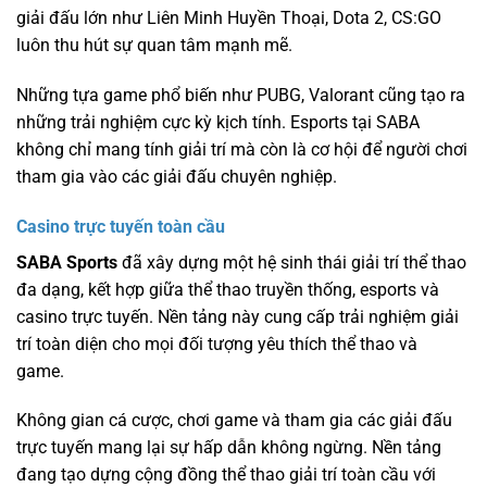
giải đấu lớn như Liên Minh Huyền Thoại, Dota 2, CS:GO
luôn thu hút sự quan tâm mạnh mẽ.
Những tựa game phổ biến như PUBG, Valorant cũng tạo ra
những trải nghiệm cực kỳ kịch tính. Esports tại SABA
không chỉ mang tính giải trí mà còn là cơ hội để người chơi
tham gia vào các giải đấu chuyên nghiệp.
Casino trực tuyến toàn cầu
SABA Sports
đã xây dựng một hệ sinh thái giải trí thể thao
đa dạng, kết hợp giữa thể thao truyền thống, esports và
casino trực tuyến. Nền tảng này cung cấp trải nghiệm giải
trí toàn diện cho mọi đối tượng yêu thích thể thao và
game.
Không gian cá cược, chơi game và tham gia các giải đấu
trực tuyến mang lại sự hấp dẫn không ngừng. Nền tảng
đang tạo dựng cộng đồng thể thao giải trí toàn cầu với