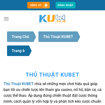
Bỏ
ĐĂNG KÝ
ĐĂNG NHẬP
qua
nội
dung
Trang Chủ
Thủ Thuật KUBET
Trang 6
THỦ THUẬT KUBET
Thủ Thuật KUBET
chia sẻ những mẹo chơi hiệu quả giúp
bạn tối ưu chiến lược khi tham gia casino, nổ hũ, bắn cá, cá
cược thể thao. Áp dụng đúng chiến thuật đặt cược thông
minh, cách quản lý vốn hợp lý và phân tích kèo cược chuẩn