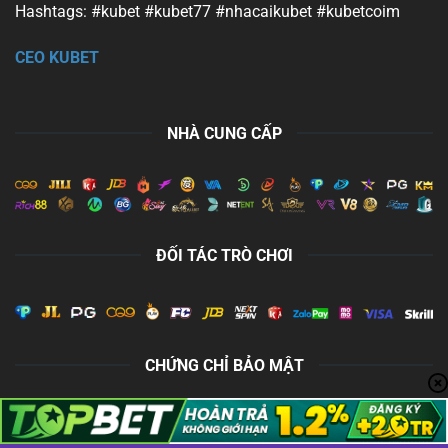
Hashtags: #kubet #kubet77 #nhacaikubet #kubetcoim
CEO KUBET
NHÀ CUNG CẤP
ĐỐI TÁC TRÒ CHƠI
CHỨNG CHỈ BẢO MẬT