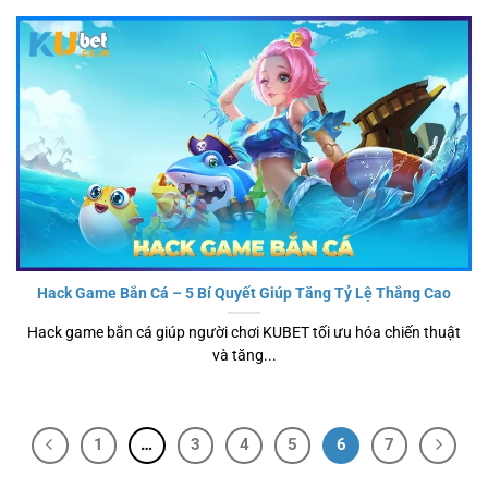
Hack Game Bắn Cá – 5 Bí Quyết Giúp Tăng Tỷ Lệ Thắng Cao
Hack game bắn cá giúp người chơi KUBET tối ưu hóa chiến thuật
và tăng...
1
…
3
4
5
6
7