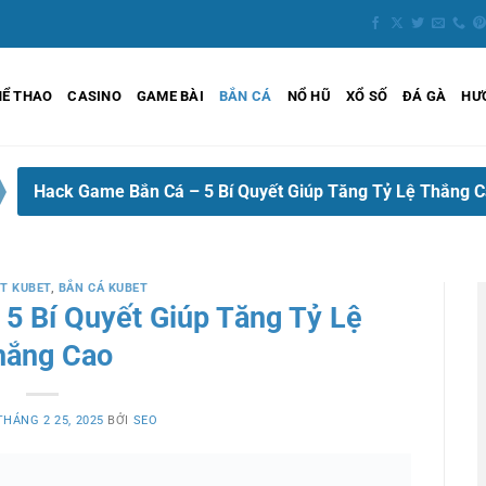
HỂ THAO
CASINO
GAME BÀI
BẮN CÁ
NỔ HŨ
XỔ SỐ
ĐÁ GÀ
HƯ
Hack Game Bắn Cá – 5 Bí Quyết Giúp Tăng Tỷ Lệ Thắng 
T KUBET
,
BẮN CÁ KUBET
5 Bí Quyết Giúp Tăng Tỷ Lệ
hắng Cao
THÁNG 2 25, 2025
BỞI
SEO