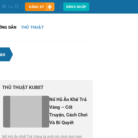
ĐĂNG KÝ
ĐĂNG NHẬP
ỚNG DẪN
THỦ THUẬT
Cao
THỦ THUẬT KUBET
Nổ Hũ Ăn Khế Trả
Vàng – Cốt
Truyện, Cách Chơi
Và Bí Quyết
Nổ Hũ Ăn Khế Trả Vàng là một trò chơi slot trực