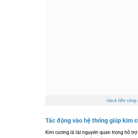
Hack tiền vàng
Tác động vào hệ thống giúp kim 
Kim cương là tài nguyên quan trọng hỗ trợ