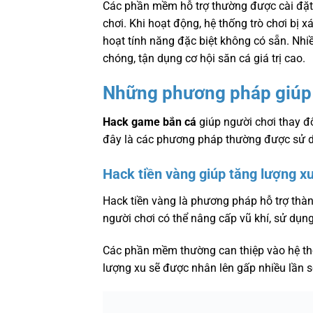
Các phần mềm hỗ trợ thường được cài đặt tr
chơi. Khi hoạt động, hệ thống trò chơi bị x
hoạt tính năng đặc biệt không có sẵn. Nhi
chóng, tận dụng cơ hội săn cá giá trị cao.
Những phương pháp giúp 
Hack game bắn cá
giúp người chơi thay đổ
đây là các phương pháp thường được sử dụn
Hack tiền vàng giúp tăng lượng x
Hack tiền vàng là phương pháp hỗ trợ thành
người chơi có thể nâng cấp vũ khí, sử dụn
Các phần mềm thường can thiệp vào hệ thố
lượng xu sẽ được nhân lên gấp nhiều lần 