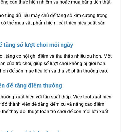
ông cần thực hiện nhiệm vụ hoặc mua bằng tiền thật.
o túng dữ liệu máy chủ để tăng số kim cương trong
 có thể mua vật phẩm hiếm, cải thiện hiệu suất săn
ể tăng số lượt chơi mỗi ngày
hơi, tăng cơ hội ghi điểm và thu thập nhiều xu hơn. Một
 của trò chơi, giúp số lượt chơi không bị giới hạn.
i hơn để săn mục tiêu lớn và thu về phần thưởng cao.
hiện để tăng điểm thưởng
ường xuất hiện với tần suất thấp. Việc tool xuất hiện
 từ đó thành viên dễ dàng kiếm xu và nâng cao điểm
 thể thay đổi thuật toán trò chơi để con mồi lớn xuất