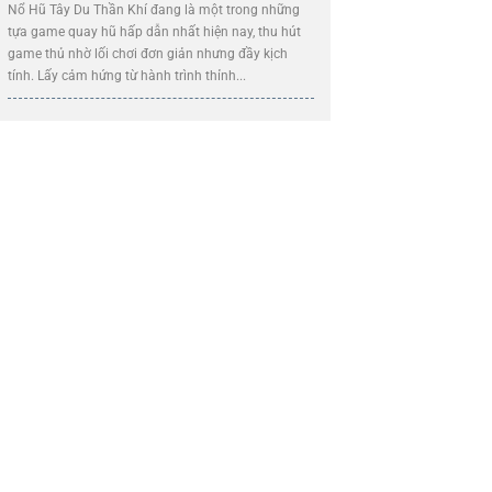
Nổ Hũ Tây Du Thần Khí đang là một trong những
tựa game quay hũ hấp dẫn nhất hiện nay, thu hút
game thủ nhờ lối chơi đơn giản nhưng đầy kịch
tính. Lấy cảm hứng từ hành trình thỉnh...