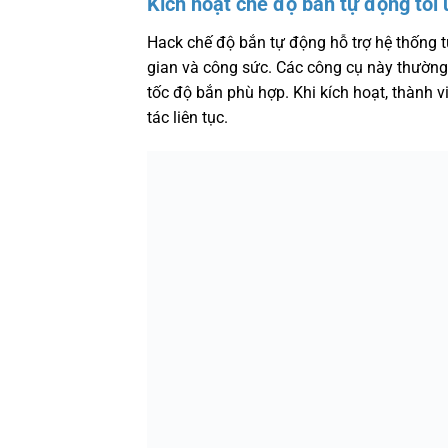
Kích hoạt chế độ bắn tự động tối 
Hack chế độ bắn tự động hỗ trợ hệ thống t
gian và công sức. Các công cụ này thường 
tốc độ bắn phù hợp. Khi kích hoạt, thành 
tác liên tục.