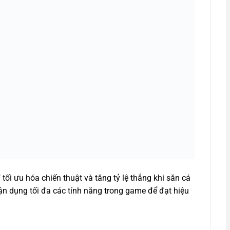
T
tối ưu hóa chiến thuật và tăng tỷ lệ thắng khi săn cá
 tận dụng tối đa các tính năng trong game để đạt hiệu