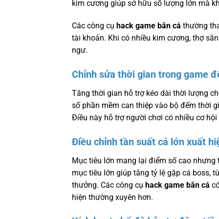
kim cương giúp sở hữu số lượng lớn mà kh
Các công cụ
hack game bắn cá
thường tha
tài khoản. Khi có nhiều kim cương, thợ săn
ngư.
Chỉnh sửa thời gian trong game đ
Tăng thời gian hỗ trợ kéo dài thời lượng c
số phần mềm can thiệp vào bộ đếm thời gian
Điều này hỗ trợ người chơi có nhiều cơ hộ
Điều chỉnh tần suất cá lớn xuất 
Mục tiêu lớn mang lại điểm số cao nhưng th
mục tiêu lớn giúp tăng tỷ lệ gặp cá boss,
thưởng. Các công cụ
hack game bắn cá
có
hiện thường xuyên hơn.