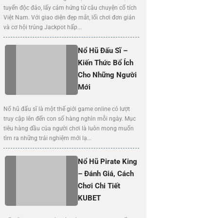
tuyến độc đáo, lấy cảm hứng từ câu chuyện cổ tích
Việt Nam. Với giao diện đẹp mắt, lối chơi đơn giản
và cơ hội trúng Jackpot hấp...
Nổ Hũ Đấu Sĩ –
Kiến Thức Bổ Ích
Cho Những Người
Mới
Nổ hũ đấu sĩ là một thế giới game online có lượt
truy cập lên đến con số hàng nghìn mỗi ngày. Mục
tiêu hàng đầu của người chơi là luôn mong muốn
tìm ra những trải nghiệm mới lạ...
Nổ Hũ Pirate King
– Đánh Giá, Cách
Chơi Chi Tiết
KUBET