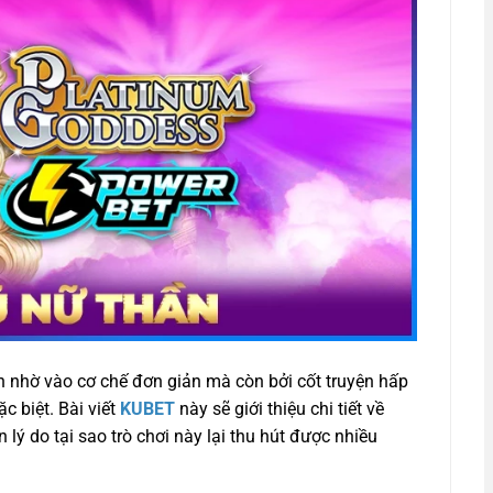
n nhờ vào cơ chế đơn giản mà còn bởi cốt truyện hấp
c biệt. Bài viết
KUBET
này sẽ giới thiệu chi tiết về
lý do tại sao trò chơi này lại thu hút được nhiều