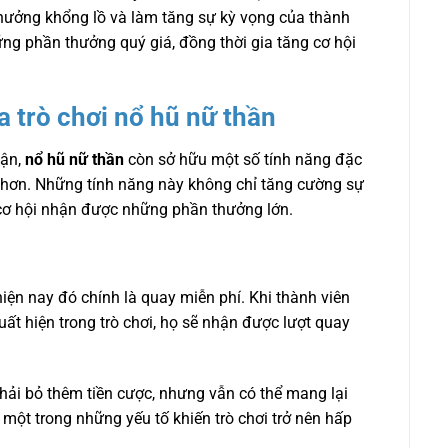
thưởng khổng lồ và làm tăng sự kỳ vọng của thành
ững phần thưởng quý giá, đồng thời gia tăng cơ hội
a trò chơi nổ hũ nữ thần
ận,
nổ hũ nữ thần
còn sở hữu một số tính năng đặc
vị hơn. Những tính năng này không chỉ tăng cường sự
 cơ hội nhận được những phần thưởng lớn.
iện nay đó chính là quay miễn phí. Khi thành viên
uất hiện trong trò chơi, họ sẽ nhận được lượt quay
hải bỏ thêm tiền cược, nhưng vẫn có thể mang lại
 một trong những yếu tố khiến trò chơi trở nên hấp