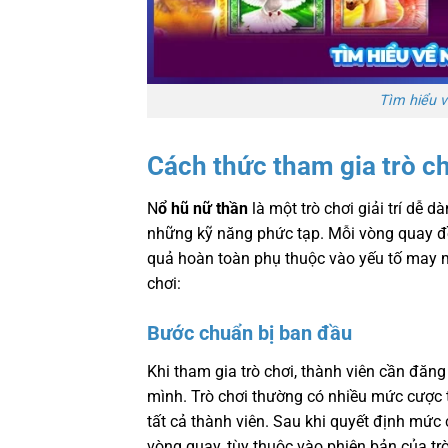
Tìm hiểu 
Cách thức tham gia trò c
N
ổ hũ nữ thần
là một trò chơi giải trí dễ 
những kỹ năng phức tạp. Mỗi vòng quay đề
quả hoàn toàn phụ thuộc vào yếu tố may 
chơi:
Bước chuẩn bị ban đầu
Khi tham gia trò chơi, thành viên cần đă
mình. Trò chơi thường có nhiều mức cược t
tất cả thành viên. Sau khi quyết định mức
vòng quay, tùy thuộc vào phiên bản của trò