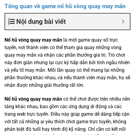
Tổng quan về game nổ hũ vòng quay may mắn
Nội dung bài viết
Nổ hũ vòng quay may mắn
là một game quay số trực
tuyến, nơi thành viên có thể tham gia quay những vòng
quay may mắn và nhận các phần thưởng giá trị. Trò chơi
này đơn giản nhưng lại cực kỳ hấp dẫn bởi tính ngẫu nhiên
và yếu tố may mắn. Mỗi lần quay có thể mang lại những
phần thưởng khác nhau, và nếu thành viên may mắn, họ sẽ
nhận được những giải thưởng rất lớn.
Nổ hũ vòng quay may mắn
có thể chơi được trên nhiều nền
tảng khác nhau, bao gồm các ứng dụng di động và các
trang web trực tuyến. Điều này giúp game dễ dàng tiếp cận
với tất cả những ai yêu thích chơi game trực tuyến, không
phân biệt độ tuổi hay trình độ kỹ năng. Chỉ cần có kết nối