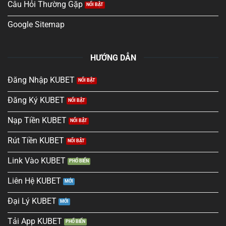
Câu Hỏi Thường Gặp
Google Sitemap
HƯỚNG DẪN
Đăng Nhập KUBET
Đăng Ký KUBET
Nạp Tiền KUBET
Rút Tiền KUBET
Link Vào KUBET
Liên Hệ KUBET
Đại Lý KUBET
Tải App KUBET