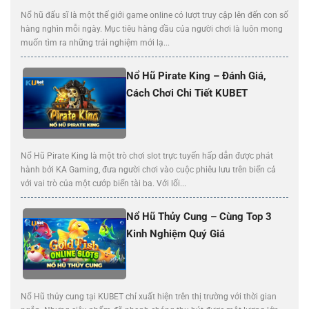
Nổ hũ đấu sĩ là một thế giới game online có lượt truy cập lên đến con số
hàng nghìn mỗi ngày. Mục tiêu hàng đầu của người chơi là luôn mong
muốn tìm ra những trải nghiệm mới lạ...
Nổ Hũ Pirate King – Đánh Giá,
Cách Chơi Chi Tiết KUBET
Nổ Hũ Pirate King là một trò chơi slot trực tuyến hấp dẫn được phát
hành bởi KA Gaming, đưa người chơi vào cuộc phiêu lưu trên biển cả
với vai trò của một cướp biển tài ba. Với lối...
Nổ Hũ Thủy Cung – Cùng Top 3
Kinh Nghiệm Quý Giá
Nổ Hũ thủy cung tại KUBET chỉ xuất hiện trên thị trường với thời gian