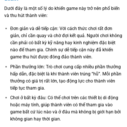
Dưới đây là một số lý do khiến game này trở nên phổ biến
và thu hút thành viên:
Đơn giản và dễ tiếp cận: Với cách thức chơi rất đơn
giản, chỉ cần quay và chờ đợi kết quả. Người chơi không
cần phải có bất kỳ kỹ năng hay kinh nghiệm đặc biệt
nào để tham gia. Chính sự dễ tiếp cận này đã khiến
game thu hút được đông đảo thành viên.
Phần thưởng lớn: Trò chơi cung cấp nhiều phần thưởng
hấp dẫn, đặc biệt là khi thành viên trúng “hũ”. Mỗi phần
thưởng có giá trị rất lớn, tạo động lực cho thành viên
tiếp tục tham gia.
Chơi ở bất kỳ đâu: Có thể chơi trên các thiết bị di động
hoặc máy tính, giúp thành viên có thể tham gia vào
game bất cứ lúc nào và ở đâu mà không bị giới hạn bởi
không gian hay thời gian.