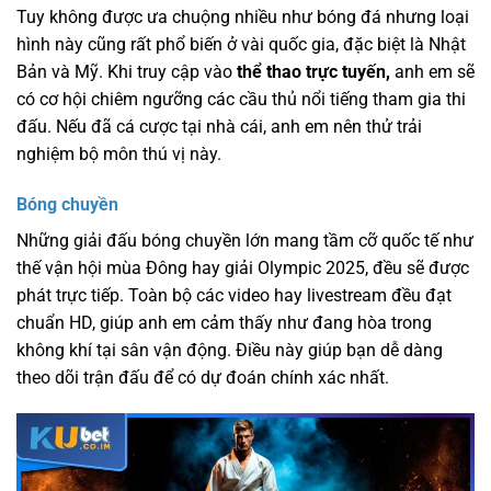
Tuy không được ưa chuộng nhiều như bóng đá nhưng loại
hình này cũng rất phổ biến ở vài quốc gia, đặc biệt là Nhật
Bản và Mỹ. Khi truy cập vào
thể thao trực tuyến,
anh em sẽ
có cơ hội chiêm ngưỡng các cầu thủ nổi tiếng tham gia thi
đấu. Nếu đã cá cược tại nhà cái, anh em nên thử trải
nghiệm bộ môn thú vị này.
Bóng chuyền
Những giải đấu bóng chuyền lớn mang tầm cỡ quốc tế như
thế vận hội mùa Đông hay giải Olympic 2025, đều sẽ được
phát trực tiếp. Toàn bộ các video hay livestream đều đạt
chuẩn HD, giúp anh em cảm thấy như đang hòa trong
không khí tại sân vận động. Điều này giúp bạn dễ dàng
theo dõi trận đấu để có dự đoán chính xác nhất.