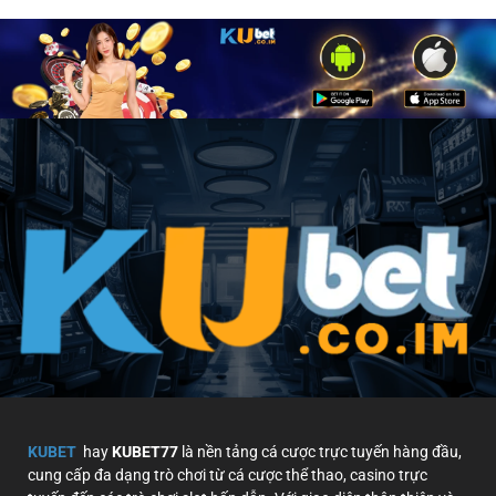
KUBET
hay
KUBET77
là nền tảng cá cược trực tuyến hàng đầu,
cung cấp đa dạng trò chơi từ cá cược thể thao, casino trực