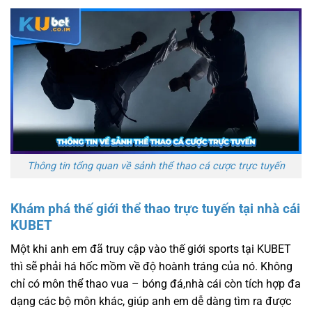
Thông tin tổng quan về sảnh thể thao cá cược trực tuyến
Khám phá thế giới thể thao trực tuyến tại nhà cái
KUBET
Một khi anh em đã truy cập vào thế giới sports tại KUBET
thì sẽ phải há hốc mồm về độ hoành tráng của nó. Không
chỉ có môn thể thao vua – bóng đá,nhà cái còn tích hợp đa
dạng các bộ môn khác, giúp anh em dễ dàng tìm ra được