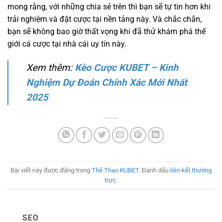
mong rằng, với những chia sẻ trên thì bạn sẽ tự tin hơn khi
trải nghiệm và đặt cược tại nền tảng này. Và chắc chắn,
bạn sẽ không bao giờ thất vọng khi đã thử khám phá thế
giới cá cược tại nhà cái uy tín này.
Xem thêm:
Kèo Cược KUBET – Kinh
Nghiệm Dự Đoán Chính Xác Mới Nhất
2025
Bài viết này được đăng trong
Thể Thao KUBET
. Đánh dấu
liên kết thường
trực
.
SEO