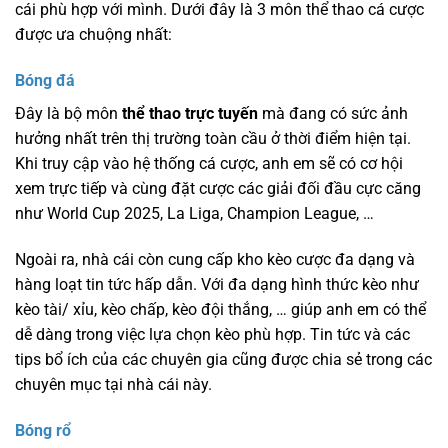
cái phù hợp với mình. Dưới đây là 3 môn thể thao cá cược
được ưa chuộng nhất:
Bóng đá
Đây là bộ môn
thể thao trực tuyến
mà đang có sức ảnh
hưởng nhất trên thị trường toàn cầu ở thời điểm hiện tại.
Khi truy cập vào hệ thống cá cược, anh em sẽ có cơ hội
xem trực tiếp và cùng đặt cược các giải đối đầu cực căng
như World Cup 2025, La Liga, Champion League, …
Ngoài ra, nhà cái còn cung cấp kho kèo cược đa dạng và
hàng loạt tin tức hấp dẫn. Với đa dạng hình thức kèo như
kèo tài/ xỉu, kèo chấp, kèo đội thắng, … giúp anh em có thể
dễ dàng trong việc lựa chọn kèo phù hợp. Tin tức và các
tips bổ ích của các chuyên gia cũng được chia sẻ trong các
chuyên mục tại nhà cái này.
Bóng rổ