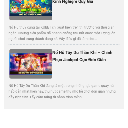
Kinh Nghiệm Quý Giá
Nổ Hũ thủy cung tại KUBET chỉ xuất hiện trên thị trường với thời gian
ngắn. Nhưng siêu phẩm đã nhanh chóng thu hút được một lượng lớn
người chơi trung thành đáng kể. Vậy điều gì đã làm cho...
Nổ Hũ Tây Du Thần Khí – Chinh
Phục Jackpot Cực Đơn Giản
Nổ Hũ Tây Du Thần Khí đang là một trong những tựa game quay hũ
hấp dẫn nhất hiện nay, thu hút game thủ nhờ lối chơi đơn giản nhưng
đầy kịch tính. Lấy cảm hứng từ hành trình thỉnh...