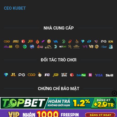
CEO KUBET
NHÀ CUNG CẤP
ĐỐI TÁC TRÒ CHƠI
CHỨNG CHỈ BẢO MẬT