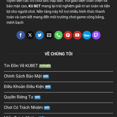
tuyến đến các trò chơi slot hấp dẫn. Với giao diện thân thiện và
bảo mật cao,
KU BET
mang lại trải nghiệm giải trí an toàn và tiện
lợi cho người chơi. Nền tảng này hỗ trợ nhiều hình thức thanh
toán và cam kết mang đến môi trường chơi game công bằng,
minh bạch
VỀ CHÚNG TÔI
Tin Đồn Về KUBET
Chính Sách Bảo Mật
Điều Khoản Điều Kiện
Quyền Riêng Tư
Chơi Có Trách Nhiệm