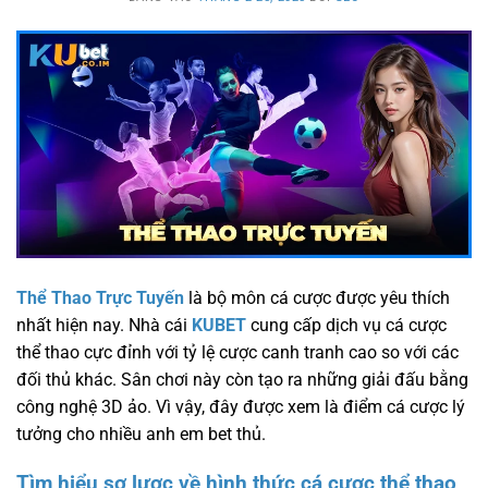
Thể Thao Trực Tuyến
là bộ môn cá cược được yêu thích
nhất hiện nay. Nhà cái
KUBET
cung cấp dịch vụ cá cược
thể thao cực đỉnh với tỷ lệ cược canh tranh cao so với các
đối thủ khác. Sân chơi này còn tạo ra những giải đấu bằng
công nghệ 3D ảo. Vì vậy, đây được xem là điểm cá cược lý
tưởng cho nhiều anh em bet thủ.
Tìm hiểu sơ lược về hình thức cá cược thể thao