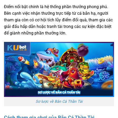
Điểm nổi bật chính là hệ thống phần thưởng phong phú.
Bên cạnh việc nhận thưởng trực tiếp từ cá bắn hạ, người
tham gia còn có cơ hội tích lũy điểm đổi quà, tham gia các
giải đấu hấp dẫn hoặc tranh tài trong các sự kiện đặc biệt
để giành những phần thưởng lớn.
Sơ lược về Bắn Cá Thần Tài
Cách tham gia chơi của Bắn Cá Thần Tài