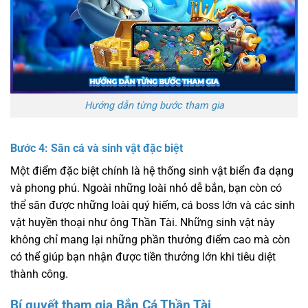
Hướng dẫn từng bước tham gia
Bước 4: Săn cá và sinh vật đặc biệt
Một điểm đặc biệt chính là hệ thống sinh vật biển đa dạng
và phong phú. Ngoài những loài nhỏ dễ bắn, bạn còn có
thể săn được những loài quý hiếm, cá boss lớn và các sinh
vật huyền thoại như ông Thần Tài. Những sinh vật này
không chỉ mang lại những phần thưởng điểm cao mà còn
có thể giúp bạn nhận được tiền thưởng lớn khi tiêu diệt
thành công.
Bí quyết tham gia Bắn Cá Thần Tài