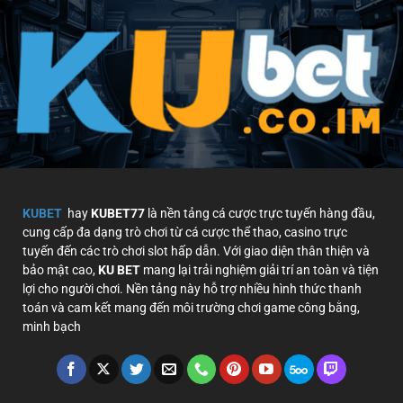
KUBET
hay
KUBET77
là nền tảng cá cược trực tuyến hàng đầu,
cung cấp đa dạng trò chơi từ cá cược thể thao, casino trực
tuyến đến các trò chơi slot hấp dẫn. Với giao diện thân thiện và
bảo mật cao,
KU BET
mang lại trải nghiệm giải trí an toàn và tiện
lợi cho người chơi. Nền tảng này hỗ trợ nhiều hình thức thanh
toán và cam kết mang đến môi trường chơi game công bằng,
minh bạch