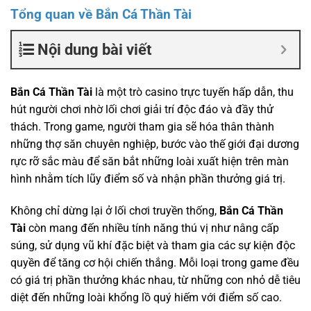
Tổng quan về Bắn Cá Thần Tài
Nội dung bài viết
Bắn Cá Thần Tài
là một trò casino trực tuyến hấp dẫn, thu
hút người chơi nhờ lối chơi giải trí độc đáo và đầy thử
thách. Trong game, người tham gia sẽ hóa thân thành
những thợ săn chuyên nghiệp, bước vào thế giới đại dương
rực rỡ sắc màu để săn bắt những loài xuất hiện trên màn
hình nhằm tích lũy điểm số và nhận phần thưởng giá trị.
Không chỉ dừng lại ở lối chơi truyền thống,
Bắn Cá Thần
Tài
còn mang đến nhiều tính năng thú vị như nâng cấp
súng, sử dụng vũ khí đặc biệt và tham gia các sự kiện độc
quyền để tăng cơ hội chiến thắng. Mỗi loại trong game đều
có giá trị phần thưởng khác nhau, từ những con nhỏ dễ tiêu
diệt đến những loài khổng lồ quý hiếm với điểm số cao.