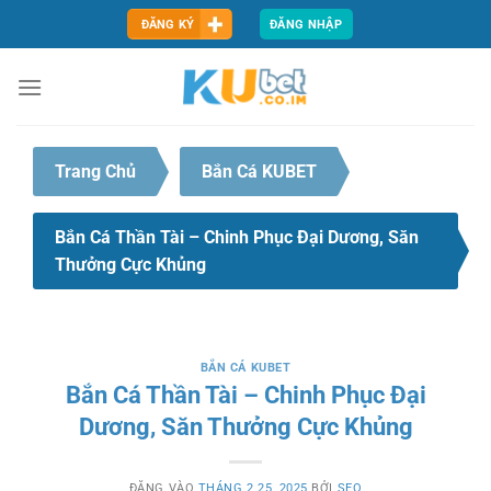
Bỏ
ĐĂNG KÝ
ĐĂNG NHẬP
qua
nội
dung
Trang Chủ
Bắn Cá KUBET
Bắn Cá Thần Tài – Chinh Phục Đại Dương, Săn
Thưởng Cực Khủng
BẮN CÁ KUBET
Bắn Cá Thần Tài – Chinh Phục Đại
Dương, Săn Thưởng Cực Khủng
ĐĂNG VÀO
THÁNG 2 25, 2025
BỞI
SEO