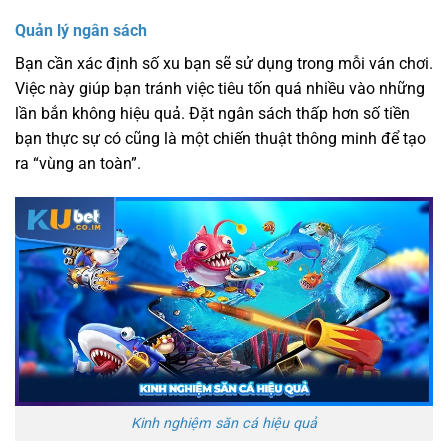
Quản lý ngân sách
Bạn cần xác định số xu bạn sẽ sử dụng trong mỗi ván chơi.
Việc này giúp bạn tránh việc tiêu tốn quá nhiều vào những
lần bắn không hiệu quả. Đặt ngân sách thấp hơn số tiền
bạn thực sự có cũng là một chiến thuật thông minh để tạo
ra “vùng an toàn”.
Kinh nghiệm săn cá hiệu quả