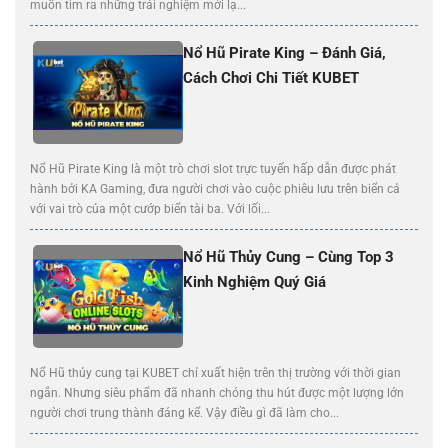
muốn tìm ra những trải nghiệm mới lạ...
Nổ Hũ Pirate King – Đánh Giá,
Cách Chơi Chi Tiết KUBET
Nổ Hũ Pirate King là một trò chơi slot trực tuyến hấp dẫn được phát
hành bởi KA Gaming, đưa người chơi vào cuộc phiêu lưu trên biển cả
với vai trò của một cướp biển tài ba. Với lối...
Nổ Hũ Thủy Cung – Cùng Top 3
Kinh Nghiệm Quý Giá
Nổ Hũ thủy cung tại KUBET chỉ xuất hiện trên thị trường với thời gian
ngắn. Nhưng siêu phẩm đã nhanh chóng thu hút được một lượng lớn
người chơi trung thành đáng kể. Vậy điều gì đã làm cho...