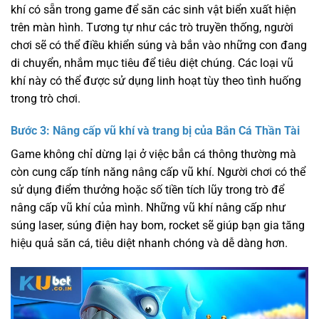
khí có sẵn trong game để săn các sinh vật biển xuất hiện
trên màn hình. Tương tự như các trò truyền thống, người
chơi sẽ có thể điều khiển súng và bắn vào những con đang
di chuyển, nhắm mục tiêu để tiêu diệt chúng. Các loại vũ
khí này có thể được sử dụng linh hoạt tùy theo tình huống
trong trò chơi.
Bước 3: Nâng cấp vũ khí và trang bị của Bắn Cá Thần Tài
Game không chỉ dừng lại ở việc bắn cá thông thường mà
còn cung cấp tính năng nâng cấp vũ khí. Người chơi có thể
sử dụng điểm thưởng hoặc số tiền tích lũy trong trò để
nâng cấp vũ khí của mình. Những vũ khí nâng cấp như
súng laser, súng điện hay bom, rocket sẽ giúp bạn gia tăng
hiệu quả săn cá, tiêu diệt nhanh chóng và dễ dàng hơn.