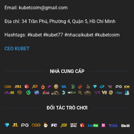
Email:
kubetcoim@gmail.com
Địa chỉ: 34 Trần Phú, Phường 4, Quận 5, Hồ Chí Minh
Hashtags: #kubet #kubet77 #nhacaikubet #kubetcoim
CEO KUBET
NHÀ CUNG CẤP
ĐỐI TÁC TRÒ CHƠI