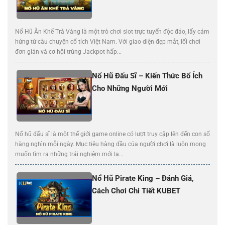
Nổ Hũ Ăn Khế Trả Vàng là một trò chơi slot trực tuyến độc đáo, lấy cảm
hứng từ câu chuyện cổ tích Việt Nam. Với giao diện đẹp mắt, lối chơi
đơn giản và cơ hội trúng Jackpot hấp...
Nổ Hũ Đấu Sĩ – Kiến Thức Bổ Ích
Cho Những Người Mới
Nổ hũ đấu sĩ là một thế giới game online có lượt truy cập lên đến con số
hàng nghìn mỗi ngày. Mục tiêu hàng đầu của người chơi là luôn mong
muốn tìm ra những trải nghiệm mới lạ...
Nổ Hũ Pirate King – Đánh Giá,
Cách Chơi Chi Tiết KUBET