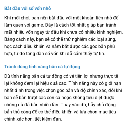
Bắt đầu với số vốn nhỏ
Khi mới chơi, bạn nên bắt đầu với một khoản tiền nhỏ để
làm quen với game. Đây là cách tốt nhất giúp bạn tránh
mất nhiều vốn ngay từ đầu khi chưa có nhiều kinh nghiệm.
Bằng cách này, bạn sẽ có thể thử nghiệm các loại súng,
học cách điều khiển và nắm bắt được các góc bắn phù
hợp, từ đó tăng dần số vốn khi đã cảm thấy tự tin.
Tránh dùng tính năng bắn cá tự động
Dù tính năng bắn cá tự động có vẻ tiện lợi nhưng thực tế
lại không đem lại hiệu quả cao. Tính năng này có giới hạn
nhất định trong việc chọn góc bắn và độ chính xác, đôi khi
bạn sẽ bắn trượt các con cá hoặc không tiêu diệt được
chúng dù đã bắn nhiều lần. Thay vào đó, hãy chủ động
bắn thủ công để có thể điều khiển và lựa chọn mục tiêu
chính xác hơn, tiết kiệm đạn.