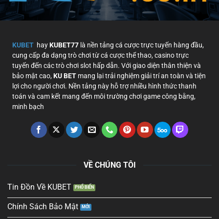
KUBET
hay
KUBET77
là nền tảng cá cược trực tuyến hàng đầu,
cung cấp đa dạng trò chơi từ cá cược thể thao, casino trực
tuyến đến các trò chơi slot hấp dẫn. Với giao diện thân thiện và
bảo mật cao,
KU BET
mang lại trải nghiệm giải trí an toàn và tiện
lợi cho người chơi. Nền tảng này hỗ trợ nhiều hình thức thanh
toán và cam kết mang đến môi trường chơi game công bằng,
minh bạch
VỀ CHÚNG TÔI
Tin Đồn Về KUBET
Chính Sách Bảo Mật