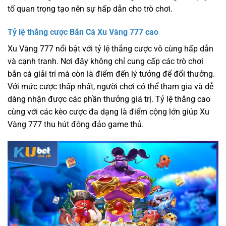
tố quan trọng tạo nên sự hấp dẫn cho trò chơi.
Tỷ lệ thắng cược Bắn Cá Xu Vàng 777 cao
Xu Vàng 777 nổi bật với tỷ lệ thắng cược vô cùng hấp dẫn
và cạnh tranh. Nơi đây không chỉ cung cấp các trò chơi
bắn cá giải trí mà còn là điểm đến lý tưởng để đổi thưởng.
Với mức cược thấp nhất, người chơi có thể tham gia và dễ
dàng nhận được các phần thưởng giá trị. Tỷ lệ thắng cao
cùng với các kèo cược đa dạng là điểm cộng lớn giúp Xu
Vàng 777 thu hút đông đảo game thủ.