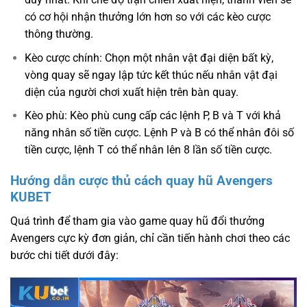
có cơ hội nhận thưởng lớn hơn so với các kèo cược
thông thường.
Kèo cược chính: Chọn một nhân vật đại diện bất kỳ,
vòng quay sẽ ngay lập tức kết thúc nếu nhân vật đại
diện của người chơi xuất hiện trên bàn quay.
Kèo phù: Kèo phù cung cấp các lệnh P, B và T với khả
năng nhân số tiền cược. Lệnh P và B có thể nhân đôi số
tiền cược, lệnh T có thể nhân lên 8 lần số tiền cược.
Hướng dẫn cược thủ cách quay hũ Avengers
KUBET
Quá trình để tham gia vào game quay hũ đổi thưởng
Avengers cực kỳ đơn giản, chỉ cần tiến hành chơi theo các
bước chi tiết dưới đây: