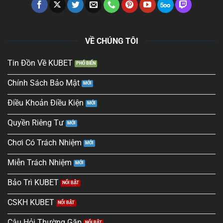
VỀ CHÚNG TÔI
Tin Đồn Về KUBET
Chính Sách Bảo Mật
Điều Khoản Điều Kiện
Quyền Riêng Tư
Chơi Có Trách Nhiệm
Miễn Trách Nhiệm
Bảo Trì KUBET
CSKH KUBET
Câu Hỏi Thường Gặp