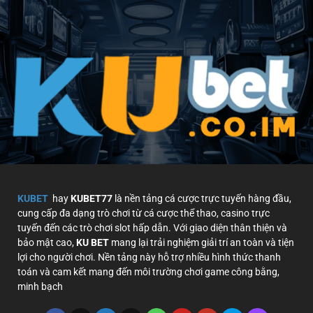
KUBET
hay
KUBET77
là nền tảng cá cược trực tuyến hàng đầu,
cung cấp đa dạng trò chơi từ cá cược thể thao, casino trực
tuyến đến các trò chơi slot hấp dẫn. Với giao diện thân thiện và
bảo mật cao,
KU BET
mang lại trải nghiệm giải trí an toàn và tiện
lợi cho người chơi. Nền tảng này hỗ trợ nhiều hình thức thanh
toán và cam kết mang đến môi trường chơi game công bằng,
minh bạch