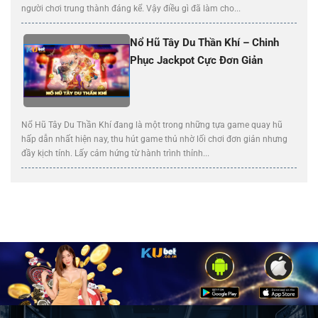
người chơi trung thành đáng kể. Vậy điều gì đã làm cho...
Nổ Hũ Tây Du Thần Khí – Chinh
Phục Jackpot Cực Đơn Giản
Nổ Hũ Tây Du Thần Khí đang là một trong những tựa game quay hũ
hấp dẫn nhất hiện nay, thu hút game thủ nhờ lối chơi đơn giản nhưng
đầy kịch tính. Lấy cảm hứng từ hành trình thỉnh...