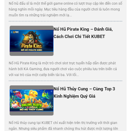
Nổ hũ đấu sĩ là một thế giới game online có lượt truy cập lên đến con số
hàng nghìn mỗi ngày. Mục tiêu hàng đầu của người chơi là luôn mong
muốn tìm ra những trải nghiệm mới lạ...
Nổ Hũ Pirate King – Đánh Giá,
Cách Chơi Chi Tiết KUBET
Nổ Hũ Pirate King là một trò chơi slot trực tuyến hấp dẫn được phát
hành bởi KA Gaming, đưa người chơi vào cuộc phiêu lưu trên biển cả
với vai trò của một cướp biển tài ba. Với lối...
Nổ Hũ Thủy Cung – Cùng Top 3
Kinh Nghiệm Quý Giá
Nổ Hũ thủy cung tại KUBET chỉ xuất hiện trên thị trường với thời gian
ngắn. Nhưng siêu phẩm đã nhanh chóng thu hút được một lượng lớn