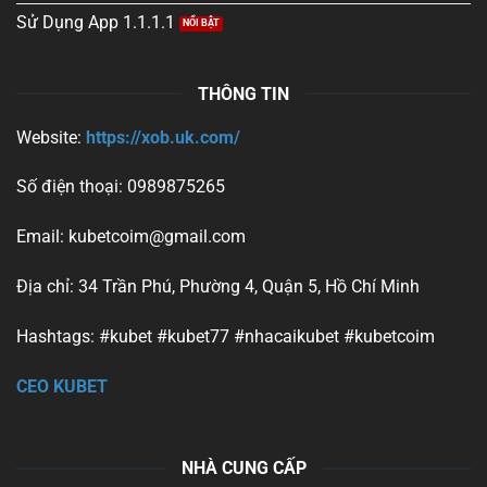
Sử Dụng App 1.1.1.1
THÔNG TIN
Website:
https://xob.uk.com/
Số điện thoại: 0989875265
Email:
kubetcoim@gmail.com
Địa chỉ: 34 Trần Phú, Phường 4, Quận 5, Hồ Chí Minh
Hashtags: #kubet #kubet77 #nhacaikubet #kubetcoim
CEO KUBET
NHÀ CUNG CẤP