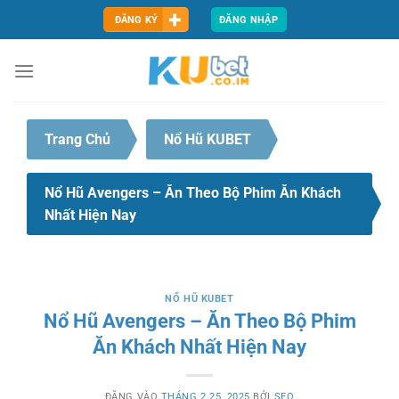
Bỏ
ĐĂNG KÝ
ĐĂNG NHẬP
qua
nội
dung
Trang Chủ
Nổ Hũ KUBET
Nổ Hũ Avengers – Ăn Theo Bộ Phim Ăn Khách
Nhất Hiện Nay
NỔ HŨ KUBET
Nổ Hũ Avengers – Ăn Theo Bộ Phim
Ăn Khách Nhất Hiện Nay
ĐĂNG VÀO
THÁNG 2 25, 2025
BỞI
SEO