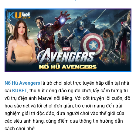
Nổ Hũ Avengers
là trò chơi slot trực tuyến hấp dẫn tại nhà
cái
KUBET
, thu hút đông đảo người chơi, lấy cảm hứng từ
vũ trụ điện ảnh Marvel nổi tiếng. Với cốt truyện lôi cuốn, đồ
họa sắc nét và lối chơi đơn giản, trò chơi mang đến trải
nghiệm giải trí độc đáo, đưa người chơi vào thế giới của
các siêu anh hùng, cùng điểm qua thông tin hướng dẫn
cách chơi nhé!