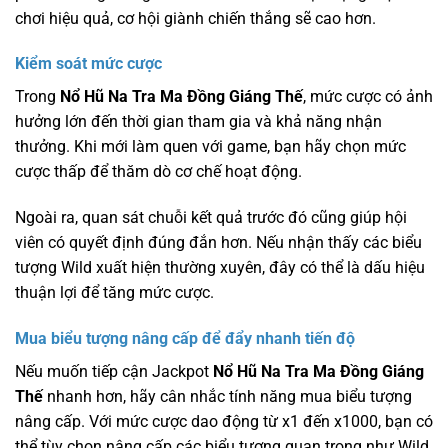
chơi hiệu quả, cơ hội giành chiến thắng sẽ cao hơn.
Kiểm soát mức cược
Trong
Nổ Hũ Na Tra Ma Đồng Giáng Thế
, mức cược có ảnh
hưởng lớn đến thời gian tham gia và khả năng nhận
thưởng. Khi mới làm quen với game, bạn hãy chọn mức
cược thấp để thăm dò cơ chế hoạt động.
Ngoài ra, quan sát chuỗi kết quả trước đó cũng giúp hội
viên có quyết định đúng đắn hơn. Nếu nhận thấy các biểu
tượng Wild xuất hiện thường xuyên, đây có thể là dấu hiệu
thuận lợi để tăng mức cược.
Mua biểu tượng nâng cấp để đẩy nhanh tiến độ
Nếu muốn tiếp cận Jackpot
Nổ Hũ Na Tra Ma Đồng Giáng
Thế
nhanh hơn, hãy cân nhắc tính năng mua biểu tượng
nâng cấp. Với mức cược dao động từ x1 đến x1000, bạn có
thể tùy chọn nâng cấp các biểu tượng quan trọng như Wild