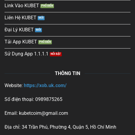
Link Vào KUBET
Liên Hệ KUBET
Đại Lý KUBET
Tải App KUBET
Sử Dụng App 1.1.1.1
THÔNG TIN
Website:
https://xob.uk.com/
Số điện thoại: 0989875265
Email:
kubetcoim@gmail.com
Địa chỉ: 34 Trần Phú, Phường 4, Quận 5, Hồ Chí Minh